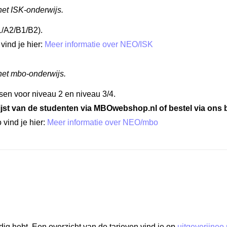
het ISK-onderwijs.
1/A2/B1/B2).
vind je hier:
Meer informatie over NEO/ISK
het mbo-onderwijs.
en voor niveau 2 en niveau 3/4.
st van de studenten via MBOwebshop.nl of bestel via ons b
vind je hier:
Meer informatie over NEO/mbo
odig hebt. Een overzicht van de tarieven vind je op
uitgeverijneo.