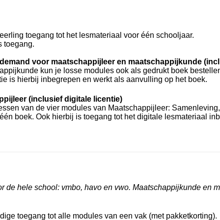
 leerling toegang tot het lesmateriaal voor één schooljaar.
is toegang.
demand voor maatschappijleer en maatschappijkunde (inclusi
ppijkunde kun je losse modules ook als gedrukt boek bestellen.
ie is hierbij inbegrepen en werkt als aanvulling op het boek.
jleer (inclusief digitale licentie)
lessen van de vier modules van Maatschappijleer: Samenleving, 
n één boek. Ook hierbij is toegang tot het digitale lesmateriaal i
r de hele school: vmbo, havo en vwo. Maatschappijkunde en maa
edige toegang tot alle modules van een vak (met pakketkorting).