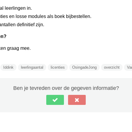
l leerlingen in.
centies en losse modules als boek bijbestellen.
tallen definitief zijn.
en?
ken graag mee.
Iddink
leerlingaantal
licenties
OsingadeJong
overzicht
Va
Ben je tevreden over de gegeven informatie?