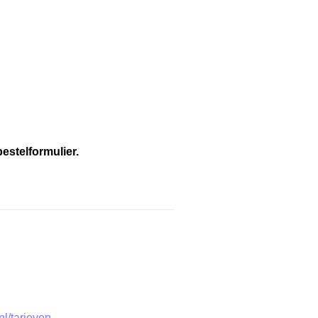
estelformulier.
nl/tarieven.