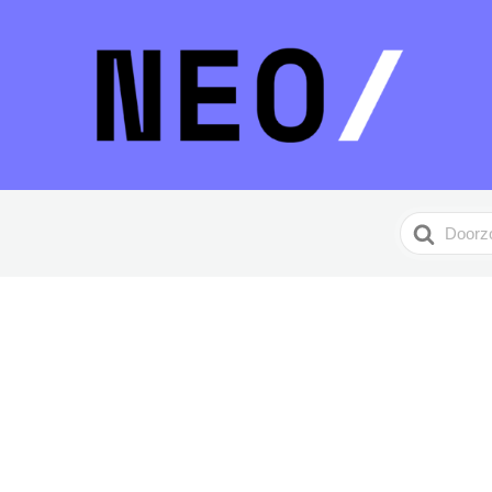
Search
For